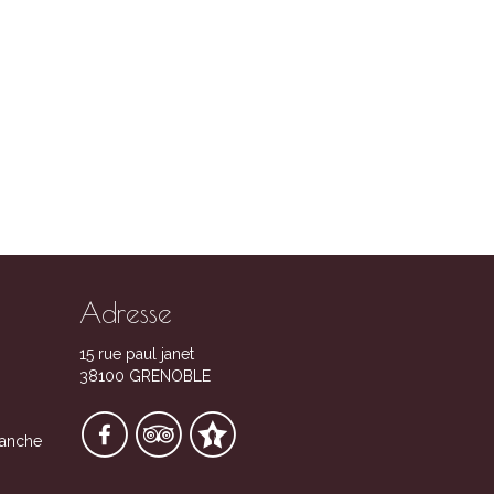
Adresse
15 rue paul janet
38100 GRENOBLE
manche